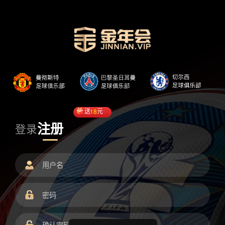
送
18
元
注册
登录